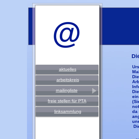
@
Di
Urs
aktuelles
Mai
Die
arbeitskreis
Arb
In
mailingliste
Die
ei
freie stellen für PTA
(Si
no
linksammlung
da 
ang
un
Di