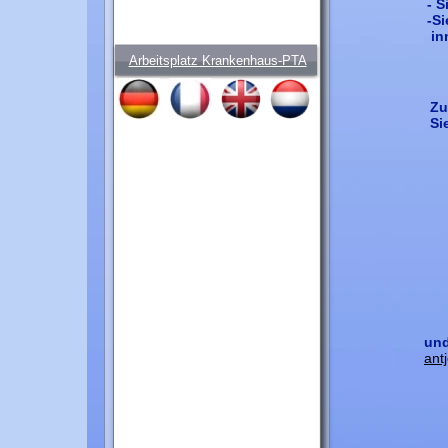
- 
-S
inn
Arbeitsplatz Krankenhaus-PTA
Zu
Si
und
ant